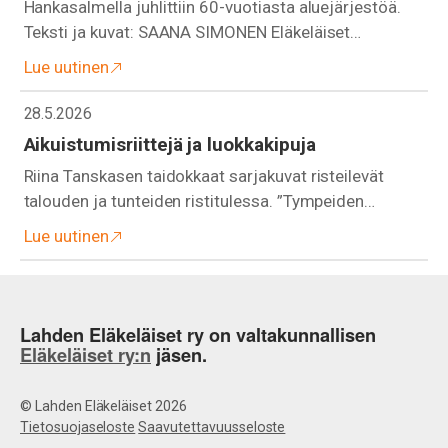
Hankasalmella juhlittiin 60-vuotiasta aluejärjestöä.
Teksti ja kuvat: SAANA SIMONEN Eläkeläiset…
Lue uutinen
28.5.2026
Aikuistumisriittejä ja luokkakipuja
Riina Tanskasen taidokkaat sarjakuvat risteilevät
talouden ja tunteiden ristitulessa. ”Tympeiden…
Lue uutinen
Lahden Eläkeläiset ry on valtakunnallisen
Eläkeläiset ry:n
jäsen.
© Lahden Eläkeläiset 2026
Tietosuojaseloste
Saavutettavuusseloste