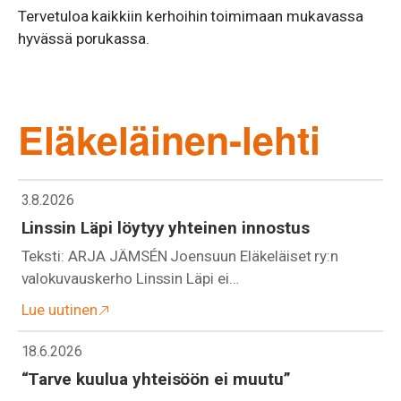
Tervetuloa kaikkiin kerhoihin toimimaan mukavassa
hyvässä porukassa.
Eläkeläinen-lehti
3.8.2026
Linssin Läpi löytyy yhteinen innostus
Teksti: ARJA JÄMSÉN Joensuun Eläkeläiset ry:n
valokuvauskerho Linssin Läpi ei…
Lue uutinen
18.6.2026
“Tarve kuulua yhteisöön ei muutu”