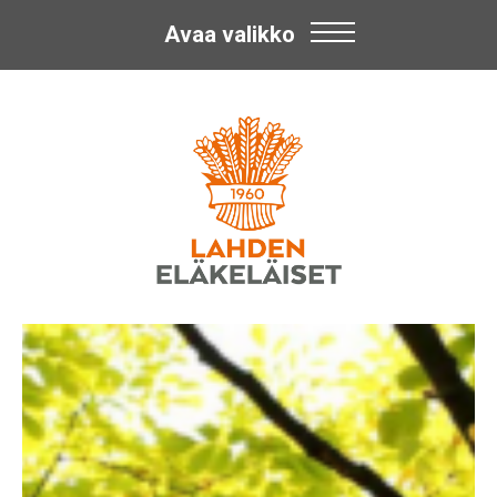
Avaa valikko
Skip
Lahden
to
content
Eläkeläiset
ry
Lahden
Eläkeläiset
ry:n
toiminnasta.