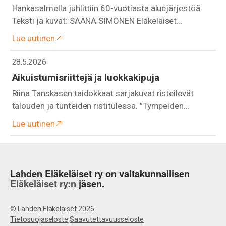
Hankasalmella juhlittiin 60-vuotiasta aluejärjestöä.
Teksti ja kuvat: SAANA SIMONEN Eläkeläiset…
Lue uutinen
28.5.2026
Aikuistumisriittejä ja luokkakipuja
Riina Tanskasen taidokkaat sarjakuvat risteilevät
talouden ja tunteiden ristitulessa. ”Tympeiden…
Lue uutinen
Lahden Eläkeläiset ry on valtakunnallisen
Eläkeläiset ry:n
jäsen.
© Lahden Eläkeläiset 2026
Tietosuojaseloste
Saavutettavuusseloste