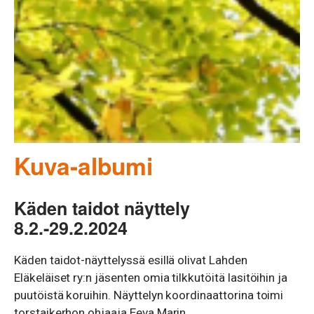
Kuva-albumi
Käden taidot näyttely
8.2.-29.2.2024
Käden taidot-näyttelyssä esillä olivat Lahden
Eläkeläiset ry:n jäsenten omia tilkkutöitä lasitöihin ja
puutöistä koruihin. Näyttelyn koordinaattorina toimi
torstaikerhon ohjaaja Eeva Marin.