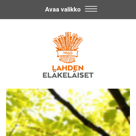
Avaa valikko
Skip
Lahden
to
content
Eläkeläiset
ry
Lahden
Eläkeläiset
ry:n
toiminnasta.