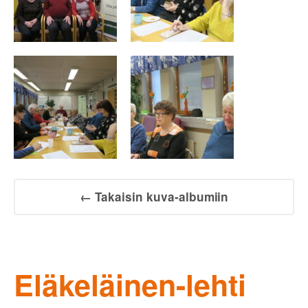
← Takaisin kuva-albumiin
Eläkeläinen-lehti