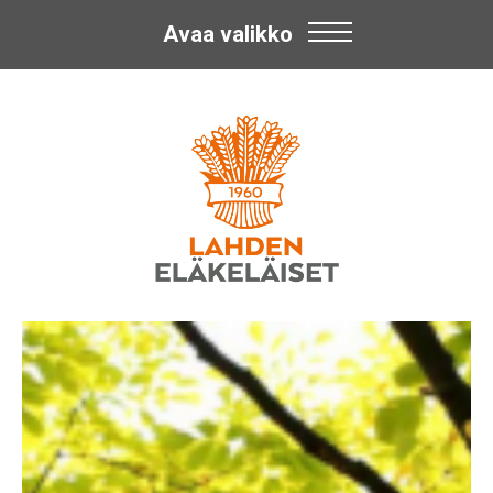
Avaa valikko
Skip
Lahden
to
content
Eläkeläiset
ry
Lahden
Eläkeläiset
ry:n
toiminnasta.